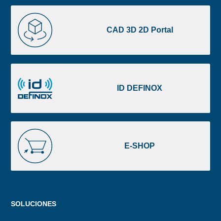
CAD
3D
CAD 3D 2D Portal
2D
Portal
ID
DEFINOX
ID DEFINOX
E-
SHOP
E-SHOP
Menu
SOLUCIONES
footer