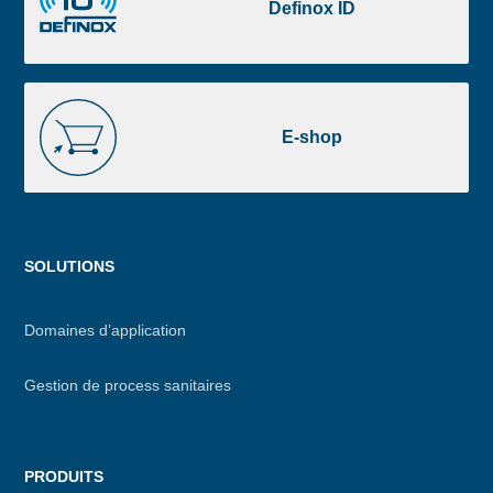
ID
Definox ID
E-
shop
E-shop
Menu
SOLUTIONS
footer
Domaines d’application
Gestion de process sanitaires
PRODUITS