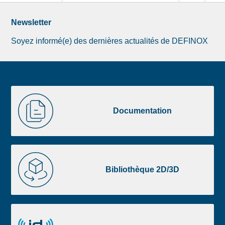
Newsletter
Soyez informé(e) des dernières actualités de DEFINOX
Image
Documentation
de
Documentation
la
liste
footer
Bibliothèque
2D/3D
Bibliothèque 2D/3D
Definox