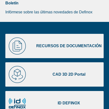
Boletín
Infórmese sobre las últimas novedades de Definox
Liste
RECURSOS
image
DE
RECURSOS DE DOCUMENTACIÓN
footer
DOCUMENTACIÓN
CAD
3D
CAD 3D 2D Portal
2D
Portal
ID
DEFINOX
ID DEFINOX