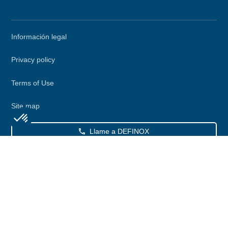
Secondary
Información legal
menu
Privacy policy
Terms of Use
Site map
Llame a DEFINOX
Axeptio consent
Consent Management Platform: Personalize Your Options
Contactar con DEFINOX
Our platform empowers you to tailor and manage your privacy se