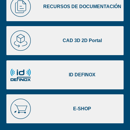
image
DE
RECURSOS DE DOCUMENTACIÓN
footer
DOCUMENTACIÓN
CAD
3D
CAD 3D 2D Portal
2D
Portal
ID
DEFINOX
ID DEFINOX
E-
SHOP
E-SHOP