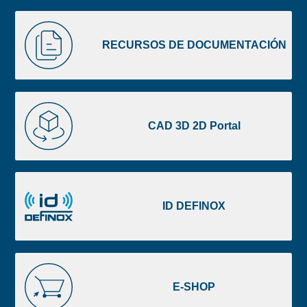
Liste
RECURSOS
image
DE
RECURSOS DE DOCUMENTACIÓN
footer
DOCUMENTACIÓN
CAD
3D
CAD 3D 2D Portal
2D
Portal
ID
DEFINOX
ID DEFINOX
E-
SHOP
E-SHOP