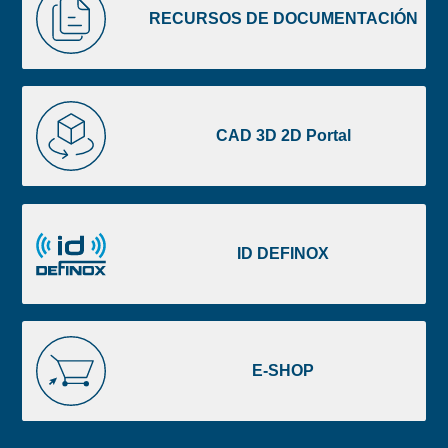
image
DE
RECURSOS DE DOCUMENTACIÓN
footer
DOCUMENTACIÓN
CAD
3D
CAD 3D 2D Portal
2D
Portal
ID
DEFINOX
ID DEFINOX
E-
SHOP
E-SHOP