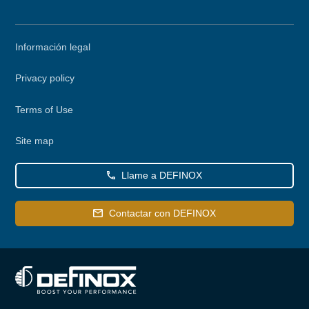
Secondary
Información legal
menu
Privacy policy
Terms of Use
Site map
Llame a DEFINOX
Contactar con DEFINOX
Definox utiliza cookies necesarias para el funcionamiento correcto del
sitio web. Otras categorías de cookies pueden utilizarse para
personalizar su experiencia Su consentimiento puede retirarse en
cualquier momento desde el enlace de nuestra política de protección