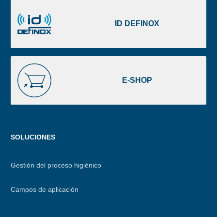
ID
DEFINOX
ID DEFINOX
E-
SHOP
E-SHOP
Menu
SOLUCIONES
footer
Gestión del proceso higiénico
Campos de aplicación