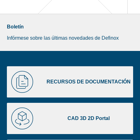
Boletín
Infórmese sobre las últimas novedades de Definox
Liste
RECURSOS
image
DE
RECURSOS DE DOCUMENTACIÓN
footer
DOCUMENTACIÓN
CAD
3D
CAD 3D 2D Portal
2D
Portal