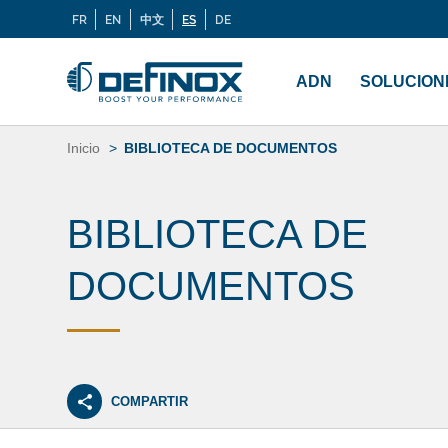
Buscar:
FR
EN
中文
ES
DE
Langues
Menu
principal
ADN
SOLUCION
Saltar
al
Inicio
BIBLIOTECA DE DOCUMENTOS
contenido
BIBLIOTECA DE
DOCUMENTOS
COMPARTIR