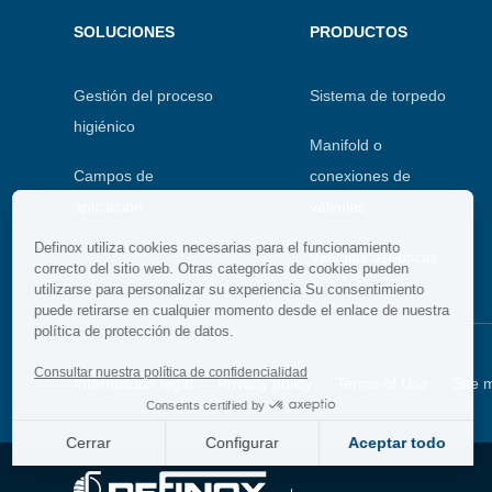
Menu
SOLUCIONES
PRODUCTOS
footer
Gestión del proceso
Sistema de torpedo
higiénico
Manifold o
Campos de
conexiones de
aplicación
válvulas
Definox utiliza cookies necesarias para el funcionamiento
Válvulas asépticas
correcto del sitio web. Otras categorías de cookies pueden
utilizarse para personalizar su experiencia Su consentimiento
puede retirarse en cualquier momento desde el enlace de nuestra
política de protección de datos.
Consultar nuestra política de confidencialidad
Secondary
Información legal
Privacy policy
Terms of Use
Site 
Consents certified by
menu
Cerrar
Configurar
Aceptar todo
Axeptio consent
Consent Management Platform: Personalize Your Options