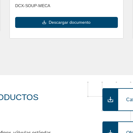
DCX-SOUP-MECA
Descargar documento
RODUCTOS
Ca
Ofe
inox, válvulas estándar,