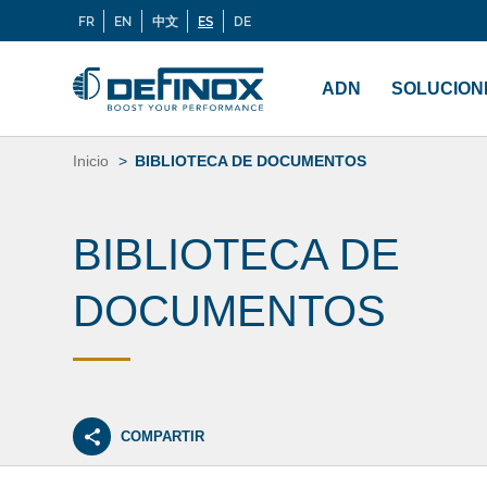
Buscar:
FR
EN
中文
ES
DE
Langues
Menu
principal
ADN
SOLUCION
Saltar
al
Inicio
BIBLIOTECA DE DOCUMENTOS
contenido
BIBLIOTECA DE
DOCUMENTOS
COMPARTIR