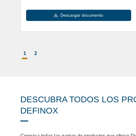
Descargar documento
1
2
DESCUBRA TODOS LOS P
DEFINOX
Conozca todas las gamas de productos que ofrece Def