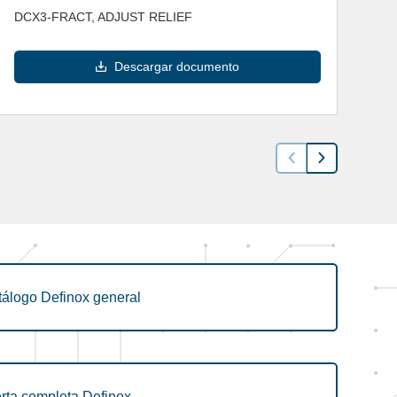
DCX3-FRACT, ADJUST RELIEF
Descargar documento
tálogo Definox general
rta completa Definox