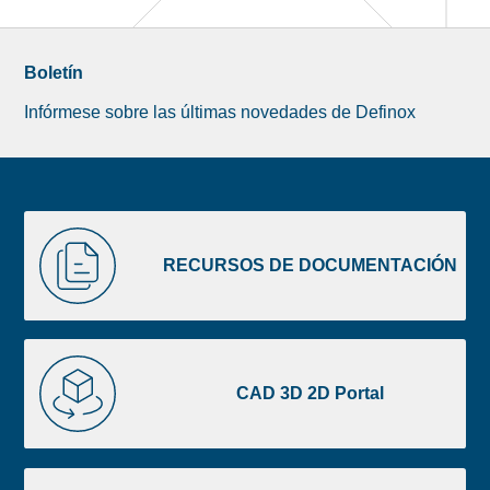
Boletín
Infórmese sobre las últimas novedades de Definox
Liste
RECURSOS
image
DE
RECURSOS DE DOCUMENTACIÓN
footer
DOCUMENTACIÓN
CAD
3D
CAD 3D 2D Portal
2D
Portal
ID