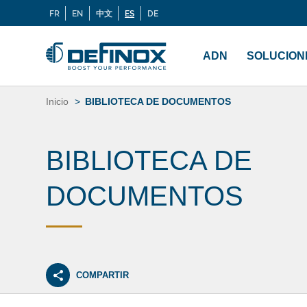
Buscar:
FR
EN
中文
ES
DE
Langues
Menu
principal
ADN
SOLUCION
Saltar
al
Inicio
BIBLIOTECA DE DOCUMENTOS
contenido
BIBLIOTECA DE
DOCUMENTOS
COMPARTIR