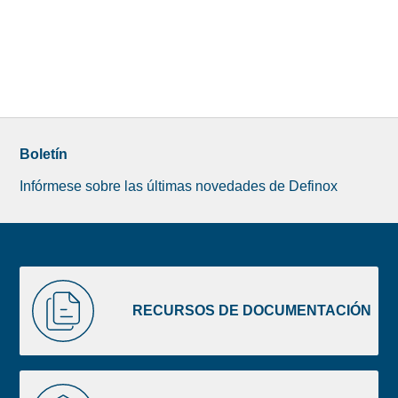
Boletín
Infórmese sobre las últimas novedades de Definox
Liste
RECURSOS
image
DE
RECURSOS DE DOCUMENTACIÓN
footer
DOCUMENTACIÓN
CAD