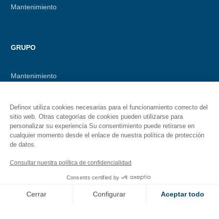
Mantenimiento
GRUPO
Mantenimiento
Nuestras empresas
Definox utiliza cookies necesarias para el funcionamiento correcto del
sitio web. Otras categorías de cookies pueden utilizarse para
Nuestros compromisos
personalizar su experiencia Su consentimiento puede retirarse en
cualquier momento desde el enlace de nuestra política de protección
de datos.
Consultar nuestra política de confidencialidad
CARRERAS
Consents certified by
Venid con nosotros
Cerrar
Configurar
Aceptar todo
Axeptio consent
Consent Management Platform: Personalize Your Options
Nuestros empleos