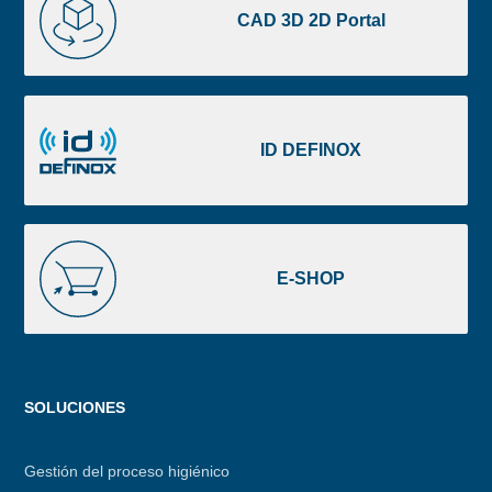
3D
CAD 3D 2D Portal
2D
Portal
ID
DEFINOX
ID DEFINOX
E-
SHOP
E-SHOP
Menu
SOLUCIONES
footer
Gestión del proceso higiénico