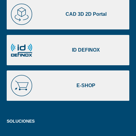
CAD
3D
CAD 3D 2D Portal
2D
Portal
ID
DEFINOX
ID DEFINOX
E-
SHOP
E-SHOP
Menu
SOLUCIONES
footer