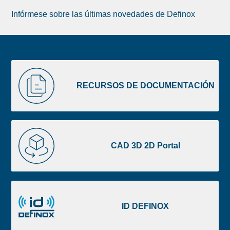
Infórmese sobre las últimas novedades de Definox
Liste
RECURSOS
image
DE
RECURSOS DE DOCUMENTACIÓN
footer
DOCUMENTACIÓN
CAD
3D
CAD 3D 2D Portal
2D
Portal
ID
DEFINOX
ID DEFINOX