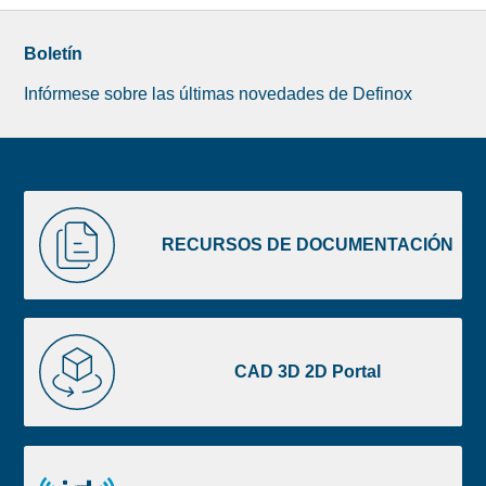
Boletín
Infórmese sobre las últimas novedades de Definox
Liste
RECURSOS
image
DE
RECURSOS DE DOCUMENTACIÓN
footer
DOCUMENTACIÓN
CAD
3D
CAD 3D 2D Portal
2D
Portal
ID