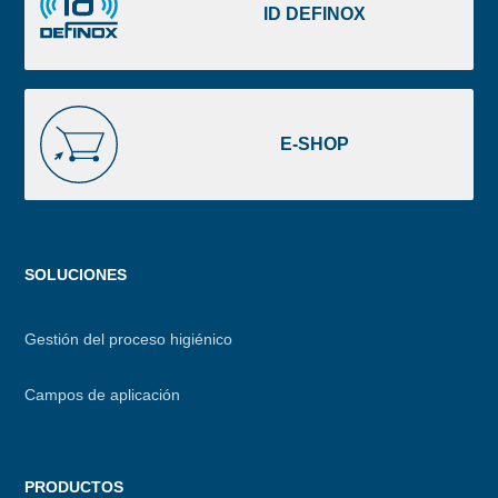
DEFINOX
ID DEFINOX
E-
SHOP
E-SHOP
Menu
SOLUCIONES
footer
Gestión del proceso higiénico
Campos de aplicación
PRODUCTOS