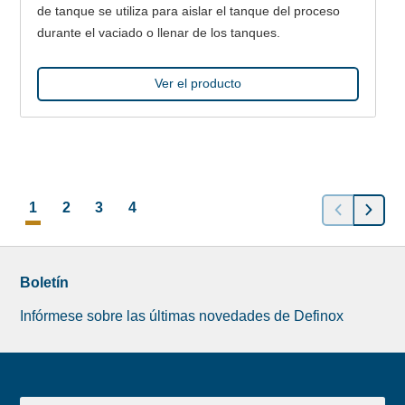
de tanque se utiliza para aislar el tanque del proceso
durante el vaciado o llenar de los tanques.
Ver el producto
POSTS
1
2
3
4
NAVIGATION
Boletín
Infórmese sobre las últimas novedades de Definox