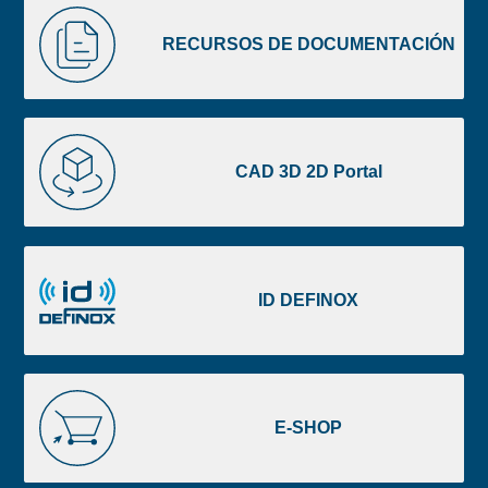
Liste
RECURSOS
image
DE
RECURSOS DE DOCUMENTACIÓN
footer
DOCUMENTACIÓN
CAD
3D
CAD 3D 2D Portal
2D
Portal
ID
DEFINOX
ID DEFINOX
E-
SHOP
E-SHOP