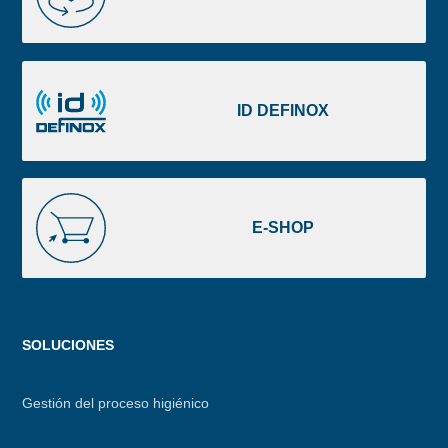
2D
Portal
ID
DEFINOX
ID DEFINOX
E-
SHOP
E-SHOP
Menu
SOLUCIONES
footer
Gestión del proceso higiénico