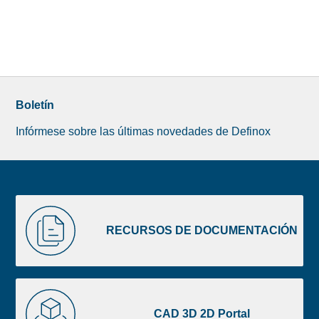
Boletín
Infórmese sobre las últimas novedades de Definox
Liste
RECURSOS
image
DE
RECURSOS DE DOCUMENTACIÓN
footer
DOCUMENTACIÓN
CAD
3D
CAD 3D 2D Portal