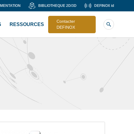
MENTATION
BIBLIOTHEQUE
DEFINOX
MENTATION
BIBLIOTHEQUE 2D/3D
DEFINOX id
Liste
2D/3D
id
image
Contacter
S
RESSOURCES
sub
DEFINOX
header