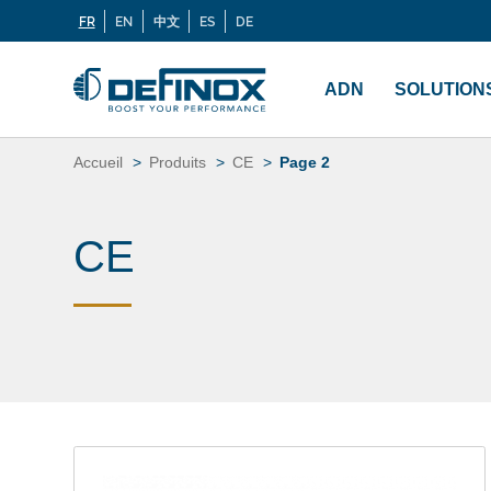
FR
EN
中文
ES
DE
Langues
Si vous recherchez une documentation, cliquez sur
Menu
principal
ADN
SOLUTION
Aller
au
Accueil
Produits
CE
Page 2
contenu
CE