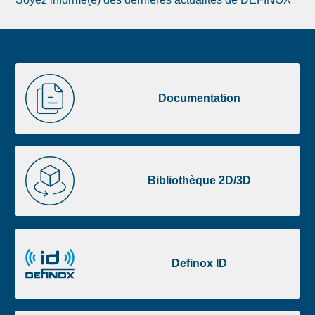
Image
Documentation
de
Documentation
la
liste
footer
Bibliothèque
2D/3D
Bibliothèque 2D/3D
Definox
ID
Definox ID