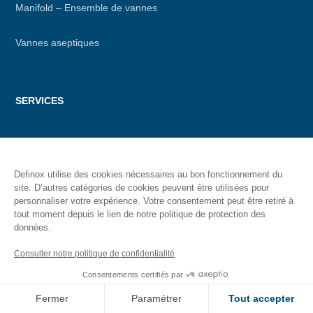
Manifold – Ensemble de vannes
Vannes aseptiques
SERVICES
Definox ID
Definox utilise des cookies nécessaires au bon fonctionnement du
Maintenance
site. D’autres catégories de cookies peuvent être utilisées pour
personnaliser votre expérience. Votre consentement peut être retiré à
tout moment depuis le lien de notre politique de protection des
données.
GROUPE
Consulter notre politique de confidentialité
Nos filiales dans le monde
Consentements certifiés par
Fermer
Paramétrer
Tout accepter
Nos engagements