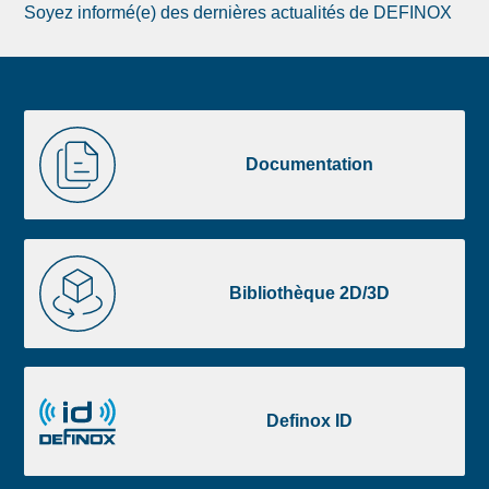
Soyez informé(e) des dernières actualités de DEFINOX
Image
Documentation
de
Documentation
la
liste
footer
Bibliothèque
2D/3D
Bibliothèque 2D/3D
Definox
ID
Definox ID