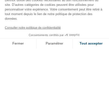
Definox utilise des cookies nécessaires au bon fonctionnement du
site. D’autres catégories de cookies peuvent être utilisées pour
personnaliser votre expérience. Votre consentement peut être retiré à
Bibliotheque 2D 3D
tout moment depuis le lien de notre politique de protection des
données.
Consulter notre politique de confidentialité
Menu
Consentements certifiés par
Mentions légales
secondaire
Fermer
Paramétrer
Tout accepter
Politique de confidentialité
Axeptio consent
Plateforme de Gestion du Consentement : Personnalisez vos O
Plan du site
Notre plateforme vous permet d'adapter et de gérer vos paramètr
Appeler DEFINOX
Contacter DEFINOX