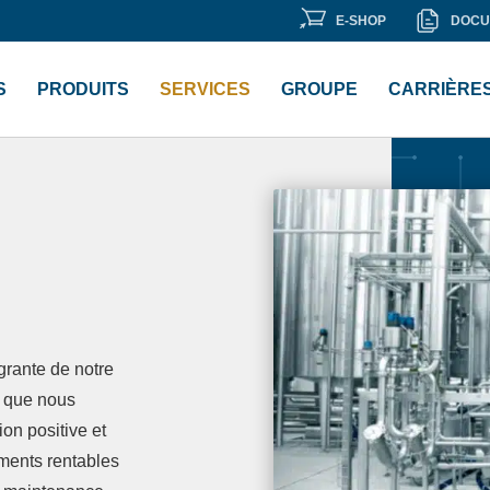
E-
DOCU
E-SHOP
DOCU
 «
Bibliothèque de documents
« .
SHOP
S
PRODUITS
SERVICES
GROUPE
CARRIÈRE
grante de notre
t que nous
on positive et
ements rentables