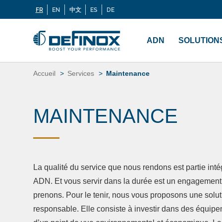
FR
EN
中文
ES
DE
Langues
Si vous recherchez une documentation, cliquez sur
Menu
principal
ADN
SOLUTION
Aller
au
Accueil
Services
Maintenance
contenu
MAINTENANCE
La qualité du service que nous rendons est partie inté
ADN. Et vous servir dans la durée est un engagemen
prenons. Pour le tenir, nous vous proposons une soluti
responsable. Elle consiste à investir dans des équip