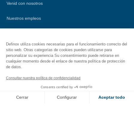
Venid con nosotros
Nuestros empleos
Evolución laboral en Definox
Definox utiliza cookies necesarias para el funcionamiento correcto del
Ofertas de empleo
sitio web. Otras categorías de cookies pueden utilizarse para
personalizar su experiencia Su consentimiento puede retirarse en
cualquier momento desde el enlace de nuestra política de protección
de datos.
RECURSOS
Consultar nuestra política de confidencialidad
Consents certified by
Recursos de documentación
Cerrar
Configurar
Aceptar todo
CAS 2D 3D Portal
Axeptio consent
Consent Management Platform: Personalize Your Options
Our platform empowers you to tailor and manage your privacy se