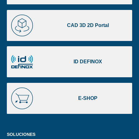
CAD
3D
CAD 3D 2D Portal
2D
Portal
ID
DEFINOX
ID DEFINOX
E-
SHOP
E-SHOP
Menu
SOLUCIONES