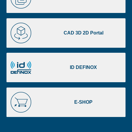
footer
DOCUMENTACIÓN
CAD
3D
CAD 3D 2D Portal
2D
Portal
ID
DEFINOX
ID DEFINOX
E-
SHOP
E-SHOP