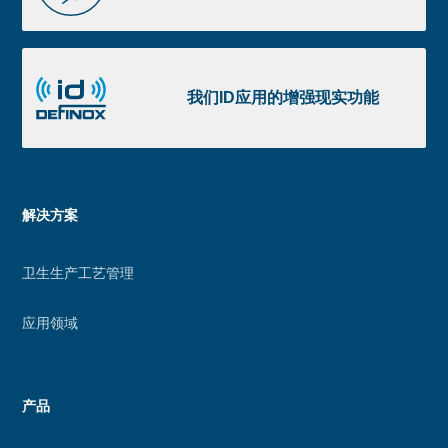
2D
图
获
我
取
们
我们ID应用的增强现实功能
ID
应
用
的
Menu
解决方案
增
footer
强
卫生生产工艺管理
现
实
应用领域
功
能
产品