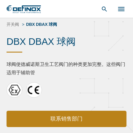
索：
跳
转
开关阀
DBX DBAX 球阀
到
内
DBX DBAX 球阀
容
球阀使德威诺斯卫生工艺阀门的种类更加完整。这些阀门
适用于辅助管
联系销售部门