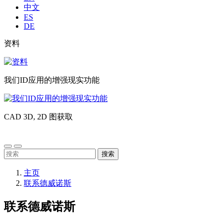
中文
ES
DE
Liste
资料
image
sub
资
header
料
我们ID应用的增强现实功能
我
们
CAD 3D, 2D 图获取
ID
应
CAD
用
3D,
的
2D
搜
增
图
索：
强
获
主页
现
取
联系德威诺斯
实
功
联系德威诺斯
能