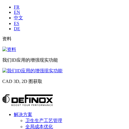
Langues
FR
EN
中文
ES
DE
Liste
资料
image
sub
资
header
料
我们ID应用的增强现实功能
我
们
CAD 3D, 2D 图获取
ID
应
CAD
用
3D,
跳
的
2D
转
增
图
到
强
获
Menu
解决方案
内
现
principal
取
卫生生产工艺管理
容
实
全局成本优化