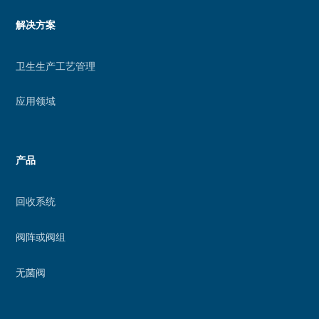
的
Menu
解决方案
增
footer
强
卫生生产工艺管理
现
实
应用领域
功
能
产品
回收系统
阀阵或阀组
无菌阀