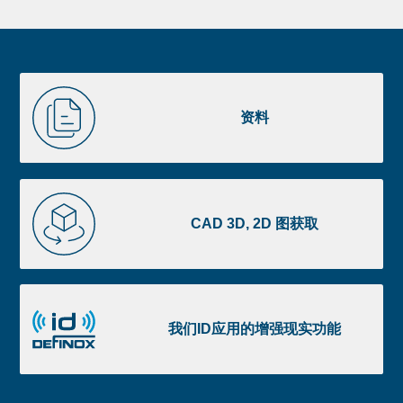
Newsletter
Pre
footer
Liste
资
image
料
资料
footer
CAD
3D,
CAD 3D, 2D 图获取
2D
图
获
我
取
们
我们ID应用的增强现实功能
ID
应
用