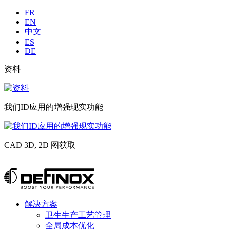
Langues
FR
EN
中文
ES
DE
Liste
资料
image
sub
资
header
料
我们ID应用的增强现实功能
我
们
CAD 3D, 2D 图获取
ID
应
CAD
用
3D,
跳
的
2D
转
增
图
到
强
获
Menu
解决方案
内
现
principal
取
卫生生产工艺管理
容
实
全局成本优化