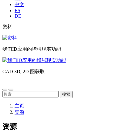
中文
ES
DE
Liste
资料
image
sub
资
header
料
我们ID应用的增强现实功能
我
们
CAD 3D, 2D 图获取
ID
应
CAD
用
3D,
的
2D
搜
增
图
索：
强
获
主页
现
取
资源
实
功
资源
能