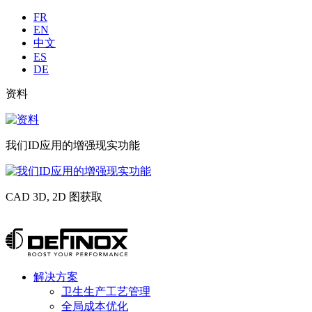
Langues
FR
EN
中文
ES
DE
Liste
资料
image
sub
资
header
料
我们ID应用的增强现实功能
我
们
CAD 3D, 2D 图获取
ID
应
CAD
用
3D,
跳
的
2D
转
增
图
到
强
获
Menu
解决方案
内
现
principal
取
卫生生产工艺管理
容
实
全局成本优化