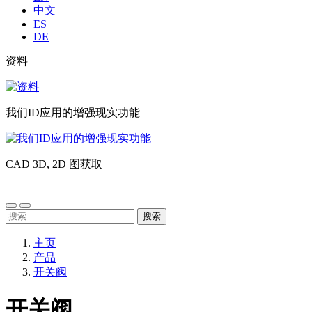
中文
ES
DE
Liste
资料
image
sub
资
header
料
我们ID应用的增强现实功能
我
们
CAD 3D, 2D 图获取
ID
应
CAD
用
3D,
的
2D
搜
增
图
索：
强
获
主页
现
取
产品
实
开关阀
功
能
开关阀