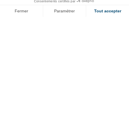
Nos métiers
Consentements certifiés par
Fermer
Paramétrer
Tout accepter
Votre évolution
Axeptio consent
Plateforme de Gestion du Consentement : Personnalisez vos O
Notre plateforme vous permet d'adapter et de gérer vos paramètr
RESSOURCES
Bibliothèque de documents
Notre application « id »
Bibliotheque 2D 3D
Menu
Mentions légales
secondaire