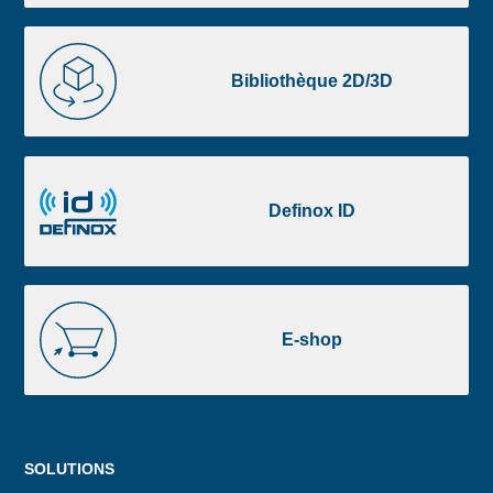
liste
footer
Bibliothèque
2D/3D
Bibliothèque 2D/3D
Definox
ID
Definox ID
E-
shop
E-shop
Menu
SOLUTIONS