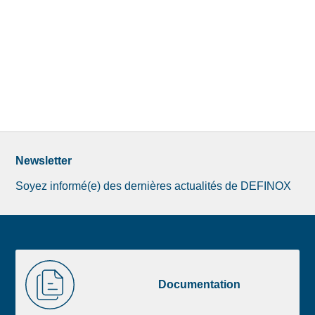
Newsletter
Soyez informé(e) des dernières actualités de DEFINOX
Image
Documentation
de
Documentation
la