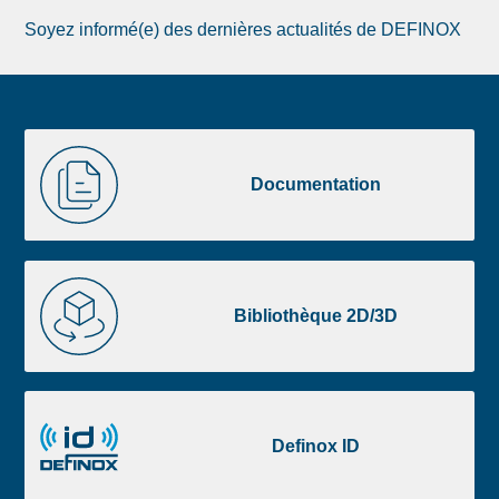
Soyez informé(e) des dernières actualités de DEFINOX
Image
Documentation
de
Documentation
la
liste
footer
Bibliothèque
2D/3D
Bibliothèque 2D/3D
Definox
ID
Definox ID