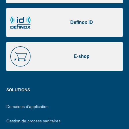
Definox
ID
Definox ID
E-
shop
E-shop
Menu
SOLUTIONS
footer
Domaines d’application
Gestion de process sanitaires