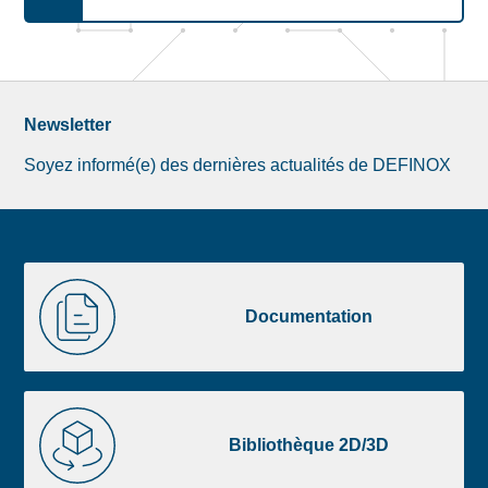
Newsletter
Soyez informé(e) des dernières actualités de DEFINOX
Image
Documentation
de
Documentation
la
liste
footer
Bibliothèque
2D/3D
Bibliothèque 2D/3D