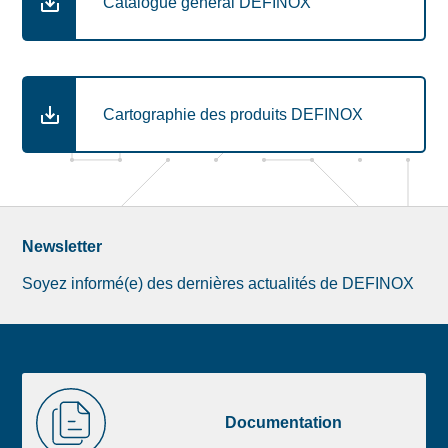
Catalogue général DEFINOX
Cartographie des produits DEFINOX
Newsletter
Soyez informé(e) des dernières actualités de DEFINOX
Image
Documentation
de
Documentation
la