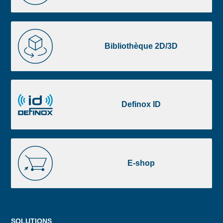
liste
footer
Bibliothèque
2D/3D
Bibliothèque 2D/3D
Definox
ID
Definox ID
E-
shop
E-shop
Menu
SOLUTIONS