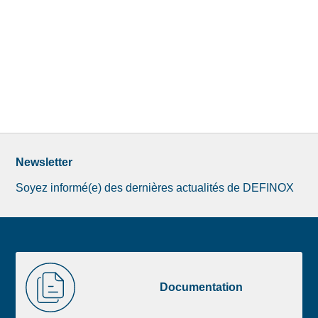
Newsletter
Soyez informé(e) des dernières actualités de DEFINOX
Image
Documentation
de
Documentation
la