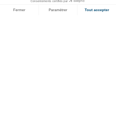
Nos métiers
Consentements certifiés par
Fermer
Paramétrer
Tout accepter
Votre évolution
Axeptio consent
Plateforme de Gestion du Consentement : Personnalisez vos O
Notre plateforme vous permet d'adapter et de gérer vos paramètr
RESSOURCES
Bibliothèque de documents
Notre application « id »
Bibliotheque 2D 3D
Menu
Mentions légales
secondaire