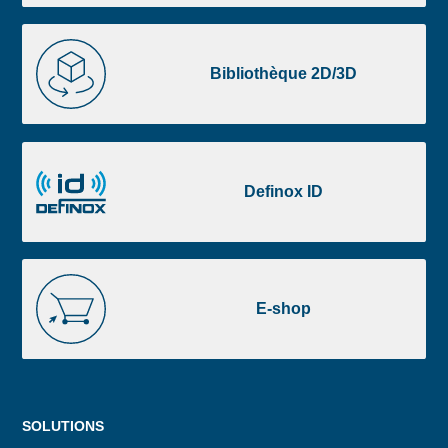
liste
footer
Bibliothèque
2D/3D
Bibliothèque 2D/3D
Definox
ID
Definox ID
E-
shop
E-shop
Menu
SOLUTIONS