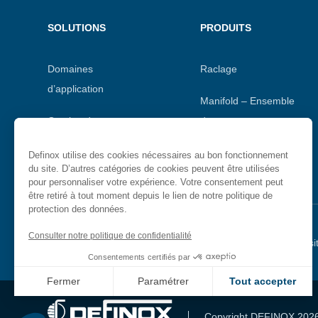
Menu
SOLUTIONS
PRODUITS
footer
Domaines
Raclage
d’application
Manifold – Ensemble
Gestion de process
de vannes
sanitaires
Vannes aseptiques
Definox utilise des cookies nécessaires au bon fonctionnement
du site. D’autres catégories de cookies peuvent être utilisées
pour personnaliser votre expérience. Votre consentement peut
être retiré à tout moment depuis le lien de notre politique de
protection des données.
Consulter notre politique de confidentialité
Menu
Mentions légales
Politique de confidentialité
Plan du si
Consentements certifiés par
secondaire
Fermer
Paramétrer
Tout accepter
Axeptio consent
Plateforme de Gestion du Consentement : Personnalisez vo
Copyright DEFINOX 202