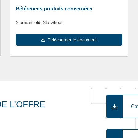
Références produits concernées
Starmanifold, Starwheel
Télécharger le document
E L’OFFRE
Ca