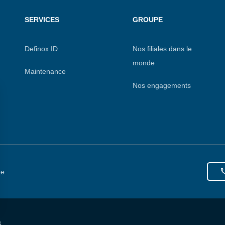
SERVICES
GROUPE
Definox ID
Nos filiales dans le
monde
Maintenance
Nos engagements
te
s Options
6