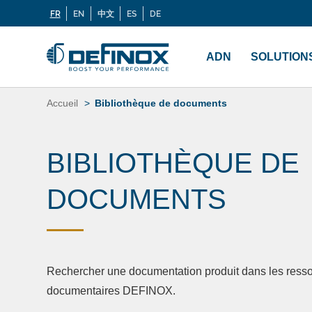
FR
EN
中文
ES
DE
Langues
Si vous recherchez une documentation, cliquez sur
Menu
principal
ADN
SOLUTION
Aller
au
Accueil
Bibliothèque de documents
contenu
BIBLIOTHÈQUE DE
DOCUMENTS
Rechercher une documentation produit dans les ress
documentaires DEFINOX.