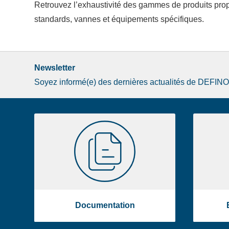
Retrouvez l’exhaustivité des gammes de produits pro
standards, vannes et équipements spécifiques.
Newsletter
Soyez informé(e) des dernières actualités de DEFIN
Image
Documentation
de
la
liste
footer
Documentation