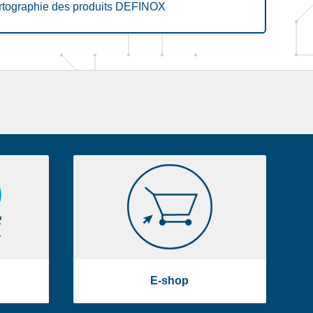
rtographie des produits DEFINOX
E-
shop
E-shop