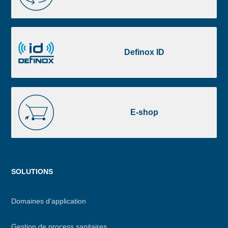
Definox
ID
Definox ID
E-
shop
E-shop
Menu
SOLUTIONS
footer
Domaines d’application
Gestion de process sanitaires