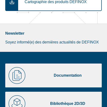
Cartographie des produits DEFINOX
Newsletter
Soyez informé(e) des dernières actualités de DEFINOX
Image
Documentation
de
Documentation
la
liste
footer
Bibliothèque
2D/3D
Bibliothèque 2D/3D