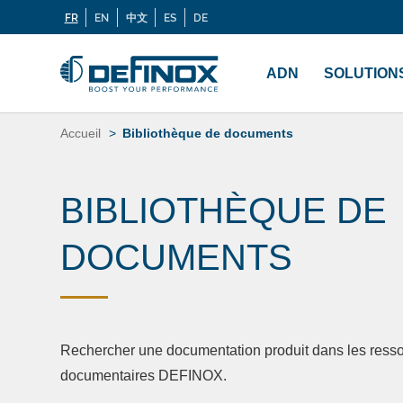
FR
EN
中文
ES
DE
Langues
Si vous recherchez une documentation, cliquez sur
Menu
principal
ADN
SOLUTION
Aller
au
Accueil
Bibliothèque de documents
contenu
BIBLIOTHÈQUE DE
DOCUMENTS
Rechercher une documentation produit dans les ress
documentaires DEFINOX.