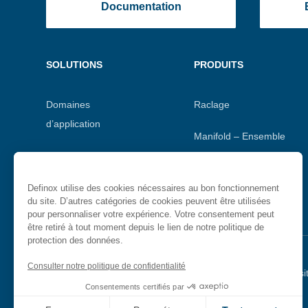
Documentation
Menu
SOLUTIONS
PRODUITS
footer
Domaines
Raclage
d’application
Manifold – Ensemble
Gestion de process
de vannes
sanitaires
Vannes aseptiques
Definox utilise des cookies nécessaires au bon fonctionnement
du site. D’autres catégories de cookies peuvent être utilisées
pour personnaliser votre expérience. Votre consentement peut
être retiré à tout moment depuis le lien de notre politique de
protection des données.
Consulter notre politique de confidentialité
Menu
Mentions légales
Politique de confidentialité
Plan du si
Consentements certifiés par
secondaire