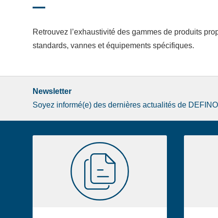
Retrouvez l’exhaustivité des gammes de produits pro
standards, vannes et équipements spécifiques.
Newsletter
Soyez informé(e) des dernières actualités de DEFIN
Image
Documentation
de
la
liste
footer