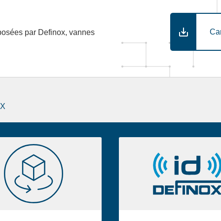
Ca
posées par Definox, vannes
OX
Bibliothèque
Definox
2D/3D
ID