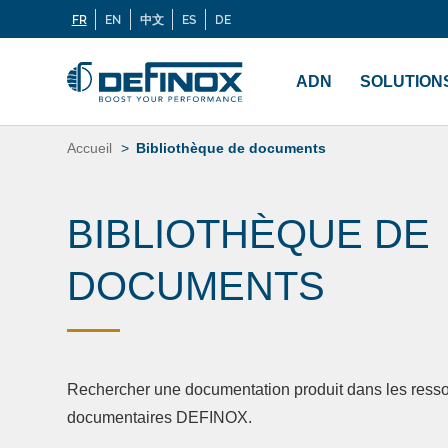
FR
EN
中文
ES
DE
Langues
Si vous recherchez une documentation, cliquez sur
Menu
principal
ADN
SOLUTION
Aller
au
Accueil
Bibliothèque de documents
contenu
BIBLIOTHÈQUE DE
DOCUMENTS
Rechercher une documentation produit dans les ress
documentaires DEFINOX.