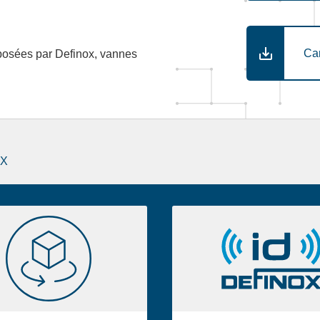
Ca
posées par Definox, vannes
OX
Bibliothèque
Definox
2D/3D
ID