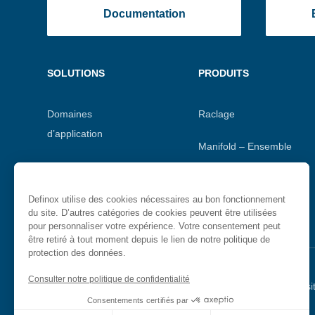
Documentation
Menu
SOLUTIONS
PRODUITS
footer
Domaines
Raclage
d’application
Manifold – Ensemble
Gestion de process
de vannes
sanitaires
Vannes aseptiques
Definox utilise des cookies nécessaires au bon fonctionnement
du site. D’autres catégories de cookies peuvent être utilisées
pour personnaliser votre expérience. Votre consentement peut
être retiré à tout moment depuis le lien de notre politique de
protection des données.
Consulter notre politique de confidentialité
Menu
Mentions légales
Politique de confidentialité
Plan du si
Consentements certifiés par
secondaire