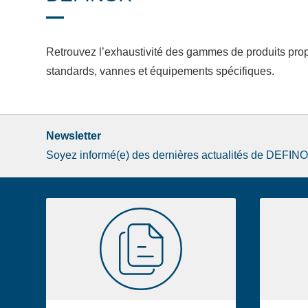
Retrouvez l’exhaustivité des gammes de produits pro
standards, vannes et équipements spécifiques.
Newsletter
Soyez informé(e) des dernières actualités de DEFIN
Image
Documentation
de
la
liste
footer