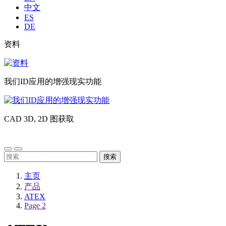
中文
ES
DE
Liste
资料
image
sub
资
header
料
我们ID应用的增强现实功能
我
们
CAD 3D, 2D 图获取
ID
应
CAD
用
3D,
的
2D
搜
增
图
索：
强
获
主页
现
取
产品
实
ATEX
功
Page 2
能