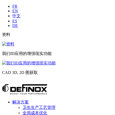
Langues
FR
EN
中文
ES
DE
Liste
资料
image
sub
资
header
料
我们ID应用的增强现实功能
我
们
CAD 3D, 2D 图获取
ID
应
CAD
用
3D,
跳
的
2D
转
增
图
到
强
获
Menu
解决方案
内
现
principal
取
卫生生产工艺管理
容
实
全局成本优化