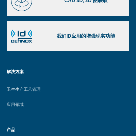
CAD 3D, 2D 图获取
2D
图
获
我
取
们
我们ID应用的增强现实功能
ID
应
用
的
Menu
解决方案
增
footer
强
卫生生产工艺管理
现
实
应用领域
功
能
产品