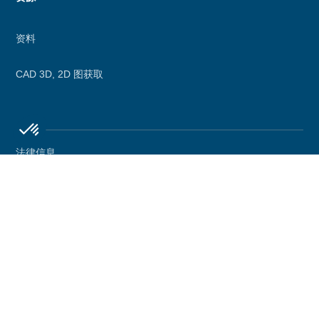
 cookies necessary to ensure the proper functioning of
资料
her types of cookies may also be utilized to personalize
ence. Your consent may be revoked at any moment from
Policy page.
CAD 3D, 2D 图获取
ur privacy, here's how.
Consents certified by
nks
I want to choose
OK!
Secondary
法律信息
Axeptio consent
menu
Consent Management Platform: Personalize Your Options
隐私政策
Our platform empowers you to tailor and manage your privacy se
致电德威诺斯
联系德威诺斯