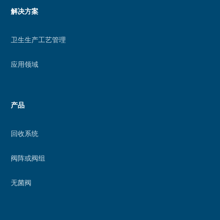
的
Menu
解决方案
增
footer
强
卫生生产工艺管理
现
实
应用领域
功
能
产品
回收系统
阀阵或阀组
无菌阀