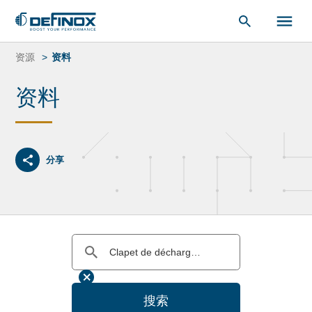
索：
跳
转
资源
资料
到
内
资料
容
分享
搜索