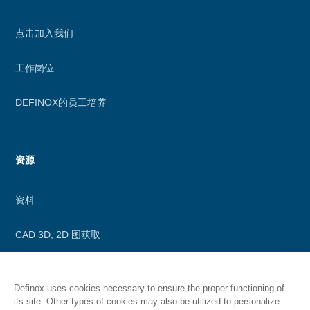
点击加入我们
工作岗位
DEFINOX的员工培养
资源
资料
CAD 3D, 2D 图获取
Definox uses cookies necessary to ensure the proper functioning of
its site. Other types of cookies may also be utilized to personalize
Secondary