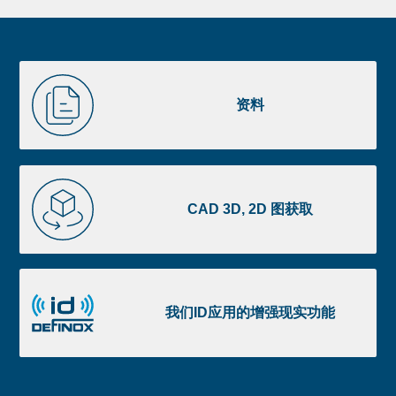
Newsletter
Pre
footer
Liste
资
image
料
资料
footer
CAD
3D,
CAD 3D, 2D 图获取
2D
图
获
我
取
们
我们ID应用的增强现实功能
ID
应
用