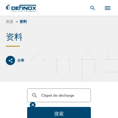
索：
跳
转
资源
资料
到
内
资料
容
分享
搜索