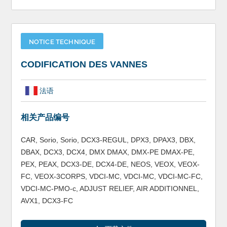
NOTICE TECHNIQUE
CODIFICATION DES VANNES
法语
相关产品编号
CAR, Sorio, Sorio, DCX3-REGUL, DPX3, DPAX3, DBX,
DBAX, DCX3, DCX4, DMX DMAX, DMX-PE DMAX-PE,
PEX, PEAX, DCX3-DE, DCX4-DE, NEOS, VEOX, VEOX-
FC, VEOX-3CORPS, VDCI-MC, VDCI-MC, VDCI-MC-FC,
VDCI-MC-PMO-c, ADJUST RELIEF, AIR ADDITIONNEL,
AVX1, DCX3-FC