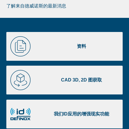
了解来自德威诺斯的最新消息
Newsletter
Pre
footer
Liste
资
image
料
资料
footer
CAD
3D,
CAD 3D, 2D 图获取
2D
图
获
我
取
们
我们ID应用的增强现实功能
ID