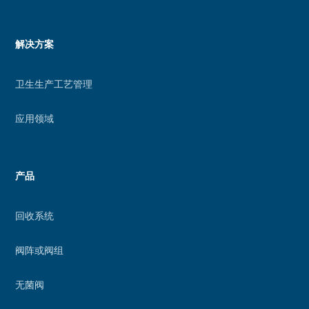
应
用
的
Menu
解决方案
增
footer
强
卫生生产工艺管理
现
实
应用领域
功
能
产品
回收系统
阀阵或阀组
无菌阀