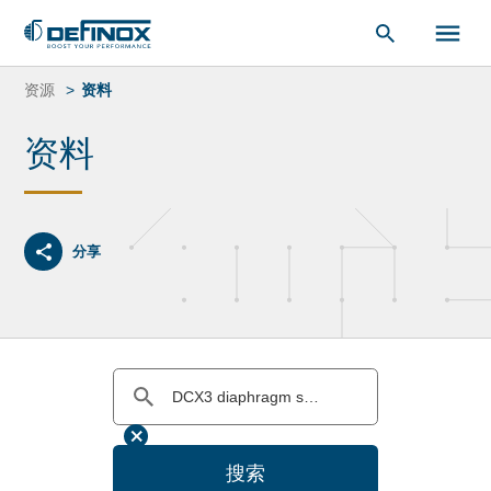
索：
跳
转
资源
资料
到
内
资料
容
分享
搜索