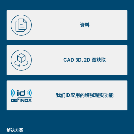
Pre
footer
Liste
资
image
料
资料
footer
CAD
3D,
CAD 3D, 2D 图获取
2D
图
获
我
取
们
我们ID应用的增强现实功能
ID
应
用
的
Menu
解决方案