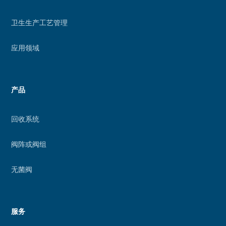
增
footer
强
卫生生产工艺管理
现
实
应用领域
功
能
产品
回收系统
阀阵或阀组
无菌阀
服务