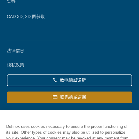
资料
CAD 3D, 2D 图获取
Secondary
法律信息
menu
隐私政策
致电德威诺斯
联系德威诺斯
Definox uses cookies necessary to ensure the proper functioning of
its site. Other types of cookies may also be utilized to personalize
your experience. Your consent may be revoked at any moment from