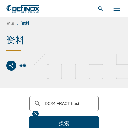
索：
跳
转
资源
资料
到
内
资料
容
分享
搜索