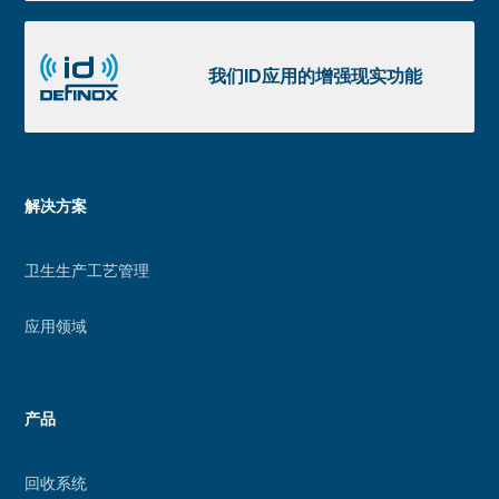
获
我
取
们
我们ID应用的增强现实功能
ID
应
用
的
Menu
解决方案
增
footer
强
卫生生产工艺管理
现
实
应用领域
功
能
产品
回收系统