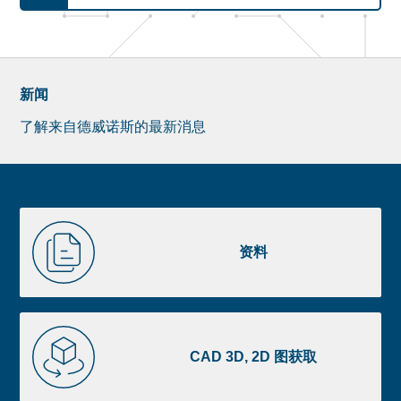
新闻
了解来自德威诺斯的最新消息
Newsletter
Pre
footer
Liste
资
image
料
资料
footer
CAD
3D,
CAD 3D, 2D 图获取
2D
图