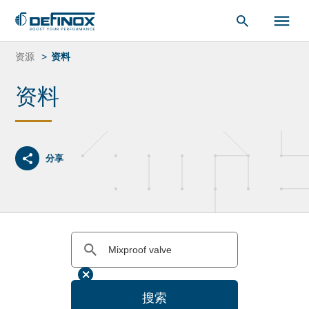
索：
跳
转
资源
资料
到
内
资料
容
分享
搜索