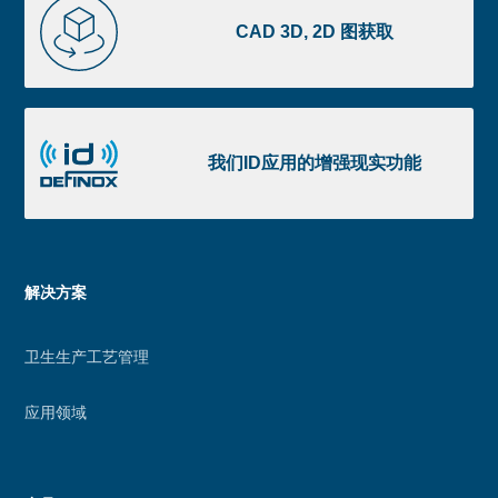
3D,
CAD 3D, 2D 图获取
2D
图
获
我
取
们
我们ID应用的增强现实功能
ID
应
用
的
Menu
解决方案
增
footer
强
卫生生产工艺管理
现
实
应用领域
功
能