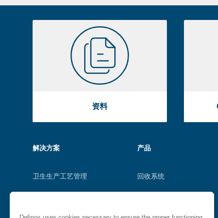
Pre
footer
Liste
资
image
料
footer
资料
Menu
解决方案
产品
footer
卫生生产工艺管理
回收系统
应用领域
阀阵或阀组
Definox uses cookies necessary to ensure the proper functioning