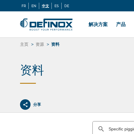
搜
FR
EN
中文
ES
DE
Langues
索：
Menu
principal
解决方案
产品
跳
转
主页
资源
资料
到
内
容
资料
分享