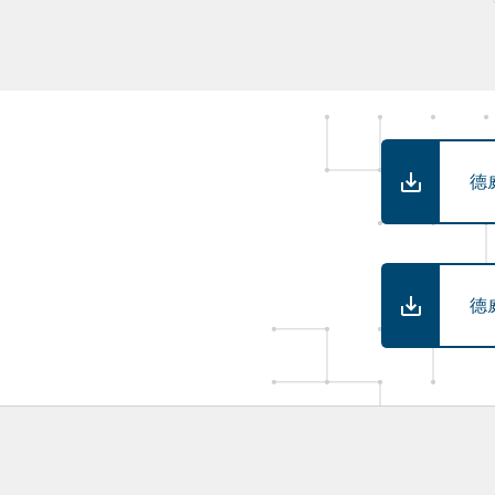
德
。
德