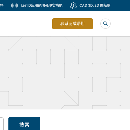
我
CAD
料
我们ID应用的增强现实功能
CAD 3D, 2D 图获取
Liste
们
3D,
image
ID
2D
联系德威诺斯
sub
应
图
header
用
获
的
取
增
强
现
实
功
能
搜索