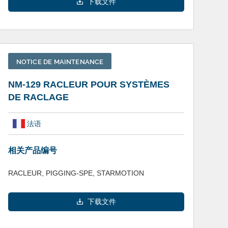
下载文件
NOTICE DE MAINTENANCE
NM-129 RACLEUR POUR SYSTÈMES
DE RACLAGE
法语
相关产品编号
RACLEUR, PIGGING-SPE, STARMOTION
下载文件