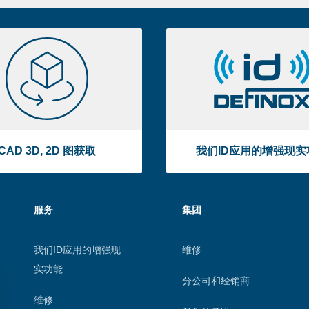
CAD
我
3D,
们
2D
ID
图
应
获
用
取
的
CAD 3D, 2D 图获取
我们ID应用的增强现实
增
强
现
服务
集团
实
功
能
我们ID应用的增强现
维修
实功能
分公司和经销商
维修