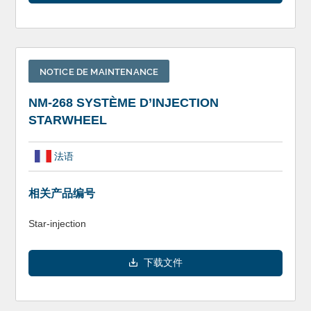
NOTICE DE MAINTENANCE
NM-268 SYSTÈME D’INJECTION
STARWHEEL
法语
相关产品编号
Star-injection
下载文件