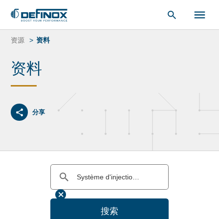
索：
跳
转
资源
资料
到
内
资料
容
分享
搜索