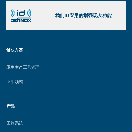
获
我
取
们
我们ID应用的增强现实功能
ID
应
用
的
Menu
解决方案
增
footer
强
卫生生产工艺管理
现
实
应用领域
功
能
产品
回收系统