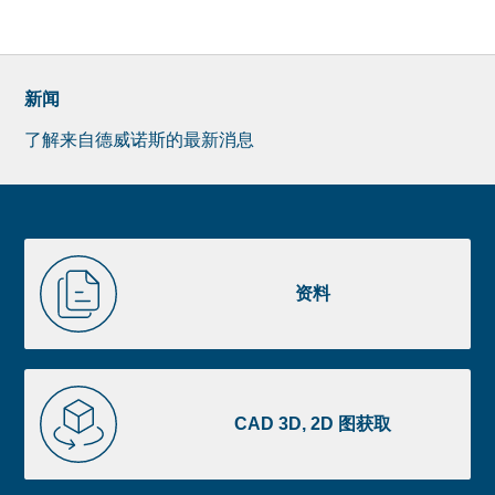
新闻
了解来自德威诺斯的最新消息
Newsletter
Pre
footer
Liste
资
image
料
资料
footer
CAD
3D,
CAD 3D, 2D 图获取
2D
图