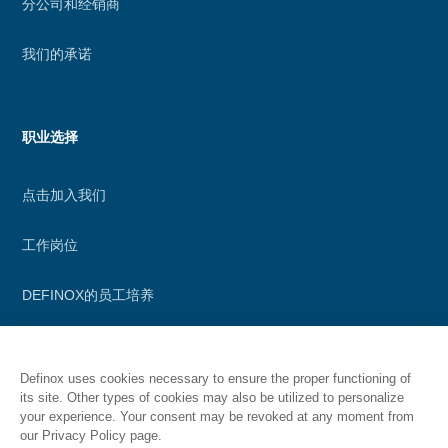
分公司和经销商
我们的承诺
职业选择
点击加入我们
工作岗位
DEFINOX的员工培养
资源
Definox uses cookies necessary to ensure the proper functioning of
its site. Other types of cookies may also be utilized to personalize
your experience. Your consent may be revoked at any moment from
资料
our Privacy Policy page.