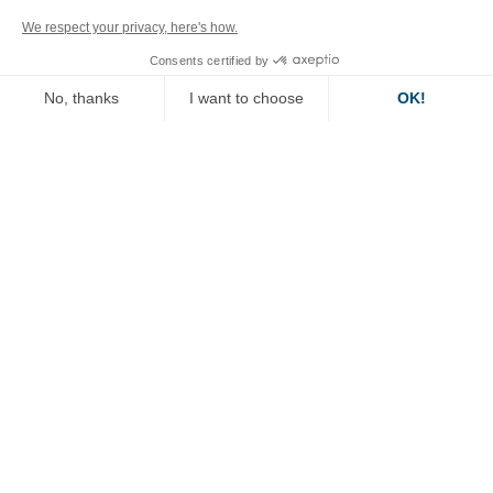
We respect your privacy, here's how.
CAD 3D, 2D 图获取
Consents certified by
No, thanks
I want to choose
OK!
Axeptio consent
Consent Management Platform: Personalize Your Options
Secondary
法律信息
menu
Our platform empowers you to tailor and manage your privacy se
隐私政策
致电德威诺斯
联系德威诺斯