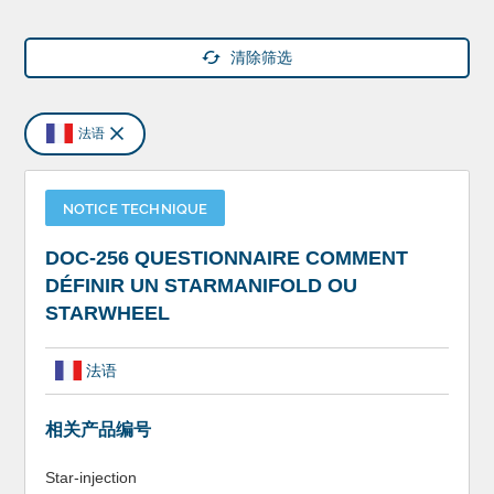
清除筛选
法语
NOTICE TECHNIQUE
DOC-256 QUESTIONNAIRE COMMENT
DÉFINIR UN STARMANIFOLD OU
STARWHEEL
法语
相关产品编号
Star-injection