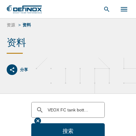
索：
跳
转
资源
资料
到
内
资料
容
分享
搜索