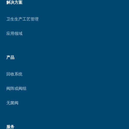
的
Menu
解决方案
增
footer
强
卫生生产工艺管理
现
实
应用领域
功
能
产品
回收系统
阀阵或阀组
无菌阀
服务