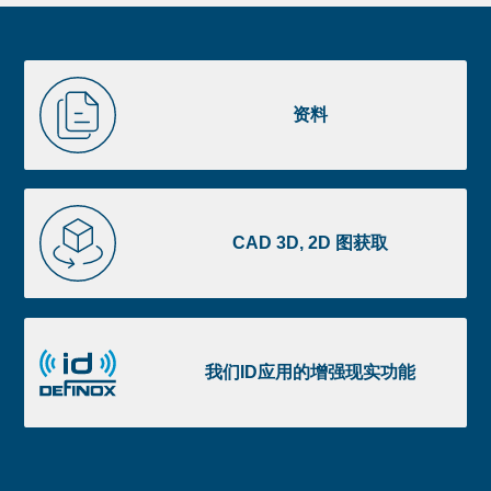
Newsletter
Pre
footer
Liste
资
image
料
资料
footer
CAD
3D,
CAD 3D, 2D 图获取
2D
图
获
我
取
们
我们ID应用的增强现实功能
ID
应
用