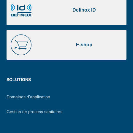
Definox
ID
Definox ID
E-
shop
E-shop
Menu
SOLUTIONS
footer
Domaines d’application
Gestion de process sanitaires