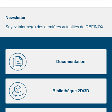
Newsletter
Soyez informé(e) des dernières actualités de DEFINOX
Image
Documentation
de
Documentation
la
liste
footer
Bibliothèque
2D/3D
Bibliothèque 2D/3D