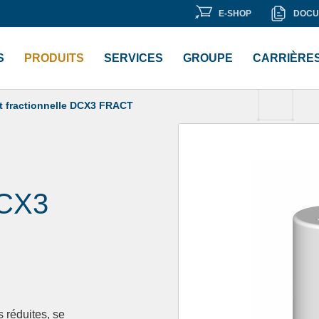
E-
DOCU
E-SHOP
DOCU
 «
Bibliothèque de documents
« .
SHOP
S
PRODUITS
SERVICES
GROUPE
CARRIÈRE
t fractionnelle DCX3 FRACT
CX3
 réduites, se