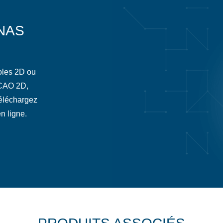
NAS
oles 2D ou
 CAO 2D,
téléchargez
n ligne.