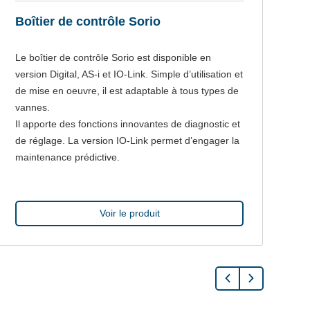
Boîtier de contrôle Sorio
V
Le boîtier de contrôle Sorio est disponible en
Le
version Digital, AS-i et IO-Link. Simple d’utilisation et
pe
de mise en oeuvre, il est adaptable à tous types de
pa
vannes.
fl
Il apporte des fonctions innovantes de diagnostic et
ou
de réglage. La version IO-Link permet d’engager la
no
maintenance prédictive.
s’
Voir le produit