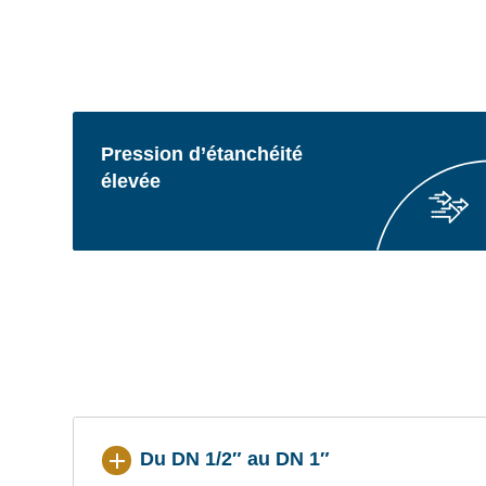
Pression d’étanchéité
élevée
Du DN 1/2″ au DN 1″