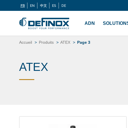
FR
EN
中文
ES
DE
Langues
Si vous recherchez une documentation, cliquez sur
Menu
principal
ADN
SOLUTION
Aller
au
Accueil
Produits
ATEX
Page 3
contenu
ATEX