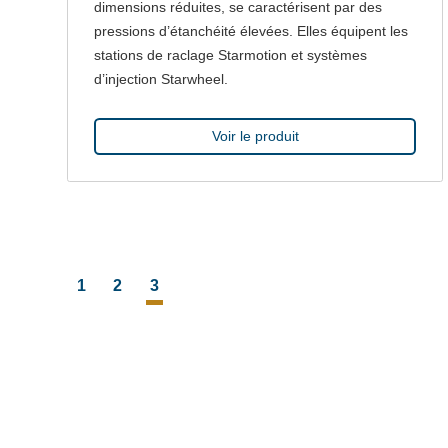
dimensions réduites, se caractérisent par des
pressions d’étanchéité élevées. Elles équipent les
stations de raclage Starmotion et systèmes
d’injection Starwheel.
Voir le produit
NAVIGATION
1
2
3
ARTICLES