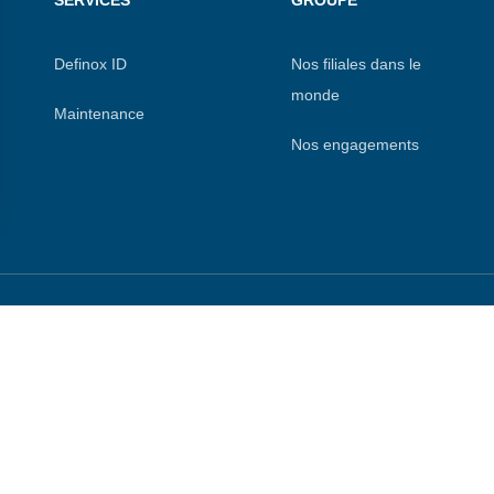
Definox ID
Nos filiales dans le
monde
Maintenance
Nos engagements
s Options
ètres de confidentialité, en garantissant la conformité avec le
te
6