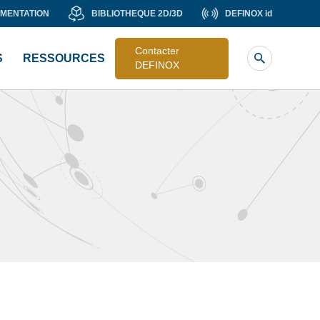
MENTATION
BIBLIOTHEQUE
DEFINOX
MENTATION
BIBLIOTHEQUE 2D/3D
DEFINOX id
Liste
2D/3D
id
image
Contacter
S
RESSOURCES
sub
DEFINOX
header