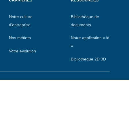
Notre culture
Bibliothèque de
d’entreprise
documents
Nos métiers
Notre application « id
»
Votre évolution
Bibliotheque 2D 3D
s réglementations. Personnalisez vos préférences pour contrôler
Appeler DEFINOX
Contacter DEFINOX