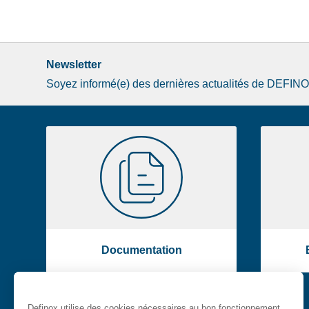
Newsletter
Soyez informé(e) des dernières actualités de DEFIN
Image
Documentation
de
la
liste
footer
Documentation
Menu
Definox utilise des cookies nécessaires au bon fonctionnement
SOLUTIONS
PRODUITS